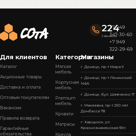
Read More
224
+7 949
347-30-60
С Феникса
+7 949
322-29-69
Для клиентов
Категории
Магазины
Каталог
Мягкая
г. Донецк, пр-т Мира 9
мебель
Акционные товары
г. Донецк, пр-т Ленинский
Корпусная
146А
Доставка и оплата
мебель
г. Донецк, бул. Шевченко 17
Оптовым покупателям
Premium
мебель
г. Макеевка, пр-т 250 лет
Вакансии
Донбасса 78
Кровати
Правила возврата
г. Харцызск, ул.
Матрасы
Краснознаменская 59п
Гарантийные
обязательства
Кресла