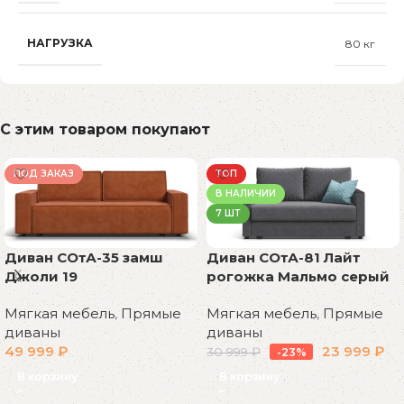
НАГРУЗКА
80 кг
С этим товаром покупают
ПОД ЗАКАЗ
ТОП
В НАЛИЧИИ
7 ШТ
Диван СОтА-35 замш
Диван СОтА-81 Лайт
Джоли 19
рогожка Мальмо серый
Мягкая мебель
,
Прямые
Мягкая мебель
,
Прямые
диваны
диваны
49 999
₽
23 999
₽
30 999
₽
-23%
В корзину
В корзину