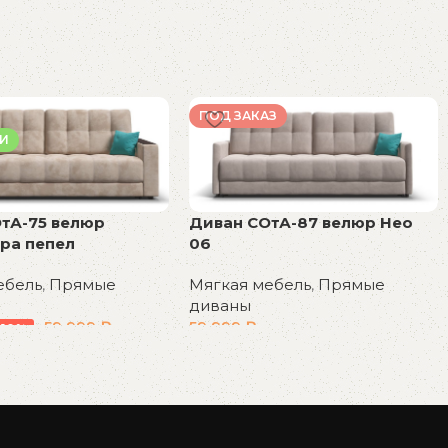
ПОД ЗАКАЗ
ИИ
тА-75 велюр
Диван СОтА-87 велюр Нео
ра пепел
06
ебель
,
Прямые
Мягкая мебель
,
Прямые
диваны
59 999
₽
59 999
₽
-18%
у
В корзину