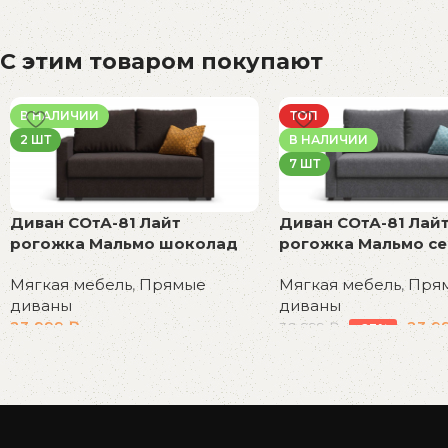
С этим товаром покупают
В НАЛИЧИИ
ТОП
2 ШТ
В НАЛИЧИИ
7 ШТ
Диван СОтА-81 Лайт
Диван СОтА-81 Лай
рогожка Мальмо шоколад
рогожка Мальмо с
Мягкая мебель
,
Прямые
Мягкая мебель
,
Пря
диваны
диваны
23 999
₽
23 9
30 999
₽
-23%
В корзину
В корзину
Read More