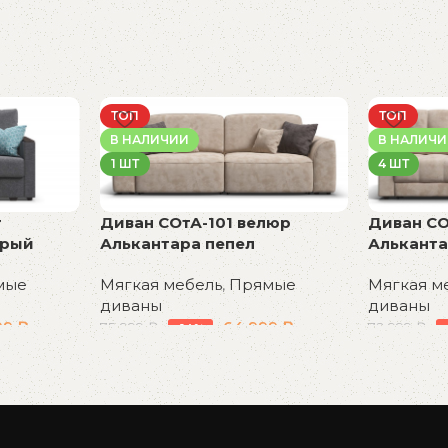
ТОП
ТОП
В НАЛИЧИИ
В НАЛИЧ
1 ШТ
4 ШТ
т
Диван СОтА-101 велюр
Диван СО
ерый
Алькантара пепел
Альканта
мые
Мягкая мебель
,
Прямые
Мягкая м
диваны
диваны
99
₽
64 999
₽
75 999
₽
72 999
₽
-14%
В корзину
В корзин