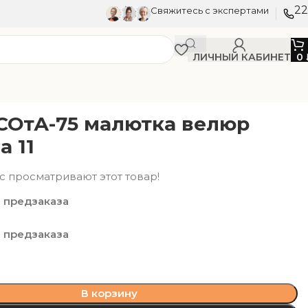
22
Свяжитесь с экспертами
ЛИЧНЫЙ КАБИНЕТ
0
СОтА-75 малютка велюр
а 11
с просматривают этот товар!
 предзаказа
 предзаказа
В корзину