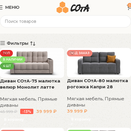
0
МЕНЮ
167x112x88 см
Категории
Фильтры
ТОП
ПОД ЗАКАЗ
В НАЛИЧИИ
4 ШТ
Диван СОтА-80 малютка
Диван СОтА-75 малютка
рогожка Капри 28
велюр Монолит латте
Мягкая мебель
,
Прямые
Мягкая мебель
,
Прямые
диваны
диваны
39 999
₽
39 999
₽
45 999
₽
-13%
В корзину
В корзину