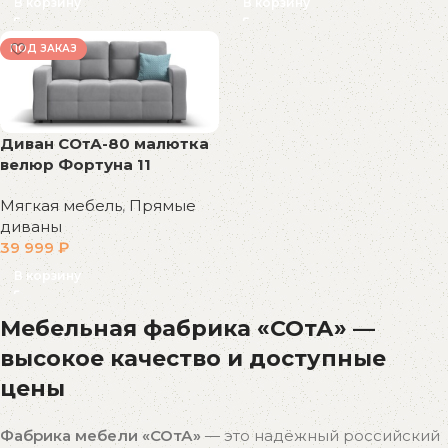
В корзину
В корзину
ПОД ЗАКАЗ
Диван СОтА-80 малютка
велюр Фортуна 11
Мягкая мебель
,
Прямые
диваны
39 999
₽
В корзину
Мебельная фабрика «СОтА» —
высокое качество и доступные
цены
Фабрика мебели «СОтА»
— это надёжный российский