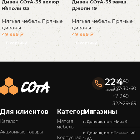
Диван СОтА-35 велюр
Диван СОтА-35 замш
Наполи 05
Джоли 19
Мягкая мебель
,
Прямые
Мягкая мебель
,
Прямые
диваны
диваны
49 999
₽
49 999
₽
В корзину
В корзину
Read More
224
+7 949
347-30-60
С Феникса
+7 949
322-29-69
Для клиентов
Категории
Магазины
Каталог
Мягкая
г. Донецк, пр-т Мира 9
мебель
Акционные товары
г. Донецк, пр-т Ленинский
Корпусная
146А