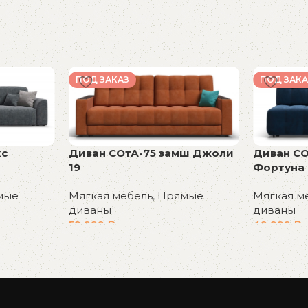
ПОД ЗАКАЗ
ПОД ЗАКА
кс
Диван СОтА-75 замш Джоли
Диван СО
19
Фортуна 
мые
Мягкая мебель
,
Прямые
Мягкая м
диваны
диваны
59 999
₽
49 999
₽
В корзину
В корзин