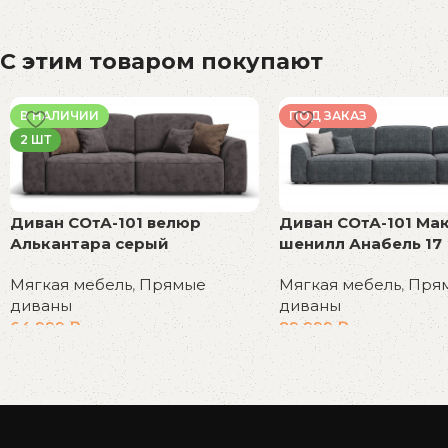
С этим товаром покупают
В НАЛИЧИИ
ПОД ЗАКАЗ
2 ШТ
Диван СОтА-101 велюр
Диван СОтА-101 Ма
Алькантара серый
шенилл Анабель 17
Мягкая мебель
,
Прямые
Мягкая мебель
,
Пря
диваны
диваны
64 999
₽
89 999
₽
В корзину
В корзину
Read More