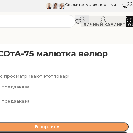
22
Свяжитесь с экспертами
ЛИЧНЫЙ КАБИНЕТ
0
СОтА-75 малютка велюр
1
с просматривают этот товар!
 предзаказа
 предзаказа
В корзину