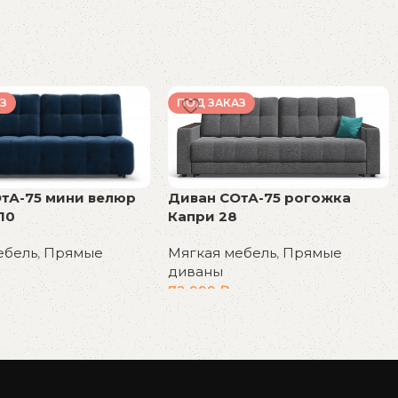
З
ПОД ЗАКАЗ
тА-75 мини велюр
Диван СОтА-75 рогожка
10
Капри 28
ебель
,
Прямые
Мягкая мебель
,
Прямые
диваны
72 999
₽
у
В корзину