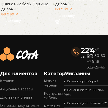
Мягкая мебель
,
Прямые
диваны
диваны
89 999
₽
89 999
₽
В корзину
В корзину
Read More
224
+7 949
347-30-60
С Феникса
+7 949
322-29-69
Для клиентов
Категории
Магазины
Каталог
Мягкая
г. Донецк, пр-т Мира 9
мебель
Акционные товары
г. Донецк, пр-т Ленинский
Корпусная
146А
Доставка и оплата
мебель
г. Донецк, бул. Шевченко 17
Оптовым покупателям
Premium