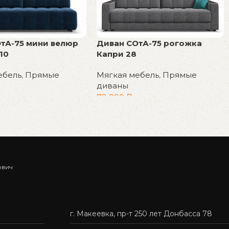
тА-75 мини велюр
Диван СОтА-75 рогожка
10
Капри 28
ебель
,
Прямые
Мягкая мебель
,
Прямые
диваны
72 999
₽
у
В корзину
ович
г. Макеевка, пр-т 250 лет Донбасса 78