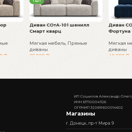
1 ШТ
люр
Диван СОтА-101 шенилл
Диван СО
Смарт кварц
Фортуна 
мые
Мягкая мебель
,
Прямые
Мягкая м
диваны
диваны
99
₽
65 999
₽
49 999
₽
В корзину
В корзин
ИП Сошилов Александр Олег
ИНН 617100041126
ОГРНИП 320619600014602
Магазины
г. Донецк, пр-т Мира 9