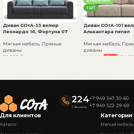
В НАЛИЧИИ
1 ШТ
Диван СОтА-101 ве
Диван СОтА-33 велюр
Алькантара пепел
Леонардо 16, Фортуна 07
Мягкая мебель
,
Пря
Мягкая мебель
,
Прямые
диваны
диваны
64 9
52 999
₽
75 999
₽
-14%
В корзину
В корзину
Read More
224
+7 949 347-30-60
+7 949 322-29-69
С Феникса
Для клиентов
Категории
Каталог
Мягкая мебель