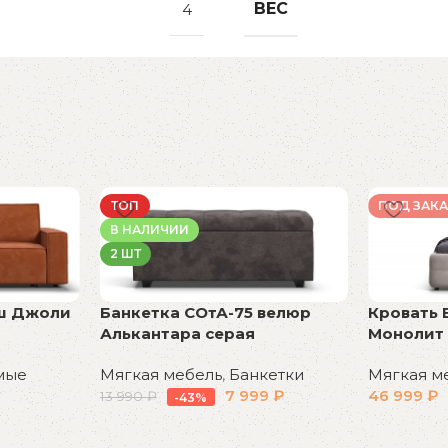
ВЕС
4
ТОП
ПОД ЗАКА
В НАЛИЧИИ
2 ШТ
мш Джоли
Банкетка СОтА-75 велюр
Кровать 
Алькантара серая
Монолит 
мые
Мягкая мебель
,
Банкетки
Мягкая м
7 999
₽
46 999
₽
13 990
₽
-43%
В корзину
В корзин