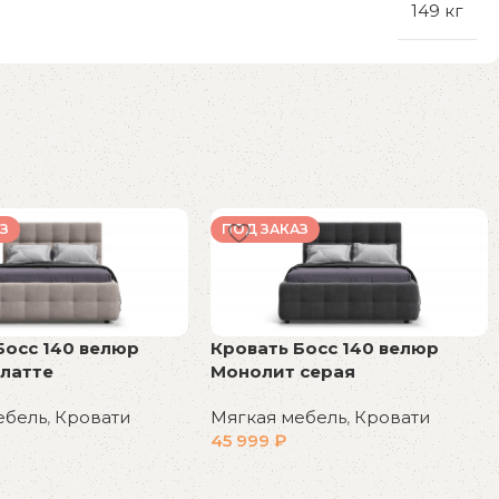
149 кг
З
ПОД ЗАКАЗ
Босс 140 велюр
Кровать Босс 140 велюр
латте
Монолит серая
ебель
,
Кровати
Мягкая мебель
,
Кровати
45 999
₽
у
В корзину