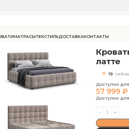
ОВАТИ
МАТРАСЫ
ТЕКСТИЛЬ
ДОСТАВКА
КОНТАКТЫ
елюр Монолит латте
Кроват
латте
19
сейча
Доступно для
57 999
₽
Доступно для