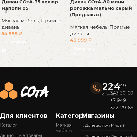
Диван СОтА-35 велюр
Диван СОтА-80 мини
Наполи 05
рогожка Мальмо серый
(Предзаказ)
Мягкая мебель
,
Прямые
диваны
Мягкая мебель
,
Прямые
54 999
₽
диваны
43 999
₽
В корзину
В корзину
Read More
224
+7 949
347-30-60
С Феникса
+7 949
322-29-69
Для клиентов
Категории
Магазины
Каталог
Мягкая
г. Донецк, пр-т Мира 9
мебель
Акционные товары
г. Донецк, пр-т Ленинский