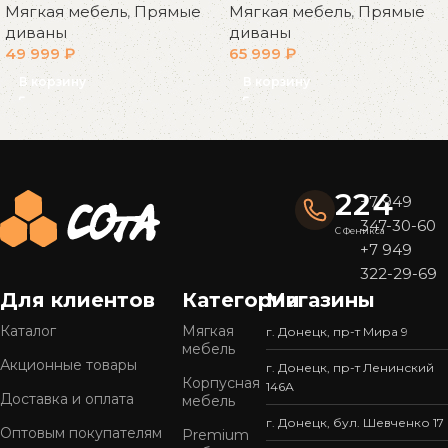
Мягкая мебель
,
Прямые
Мягкая мебель
,
Прямые
диваны
диваны
49 999
₽
65 999
₽
В корзину
В корзину
Read More
224
+7 949
347-30-60
С Феникса
+7 949
322-29-69
Для клиентов
Категории
Магазины
Каталог
Мягкая
г. Донецк, пр-т Мира 9
мебель
Акционные товары
г. Донецк, пр-т Ленинский
Корпусная
146А
Доставка и оплата
мебель
г. Донецк, бул. Шевченко 17
Оптовым покупателям
Premium